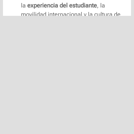
la
experiencia del estudiante
, la
movilidad internacional y la cultura de
innovación que define nuestro ADN.
Contenidos exclusivos
: una sección de
actualidad para que estés al tanto de
todas las novedades de nuestra
escuela.
Páginas de eventos
: ¡No te pierdas
nada! Estrenamos una sección de
eventos donde podrás inscribirte a
jornadas de puertas abiertas, talleres,
webinarios y eventos culturales franco-
españoles
presenciales y online.