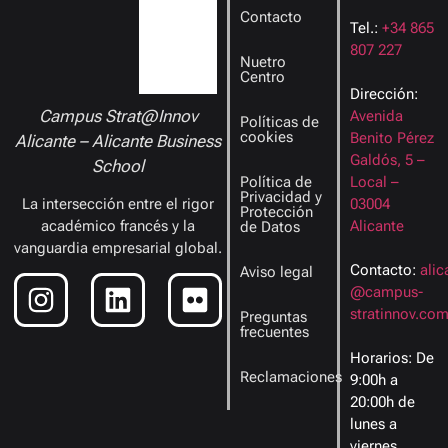
Contacto
Tel.:
+34 865
807 227
Nuetro
Centro
Dirección:
Campus Strat@Innov
Avenida
Políticas de
cookies
Benito Pérez
Alicante – Alicante Business
Galdós, 5 –
School
Política de
Local –
Privacidad y
03004
La intersección entre el rigor
Protección
Alicante
académico francés y la
de Datos
vanguardia empresarial global.
Contacto:
ali
Aviso legal
@campus-
stratinnov.co
Preguntas
frecuentes
Horarios: De
Reclamaciones
9:00h a
20:00h de
lunes a
viernes