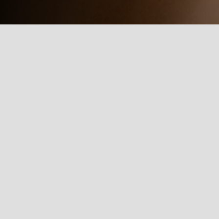
Detalles clave:
4:00 h.
ndependientes.
años y de 11 a 14 años.