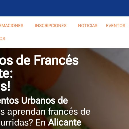
RMACIONES
INSCRIPCIONES
NOTICIAS
EVENTOS
OS
s de Francés
te:
s!
tos Urbanos de
os aprendan francés de
burridas? En
Alicante