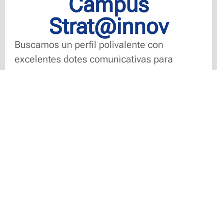
Campus
Strat@innov
Buscamos un perfil polivalente con
excelentes dotes comunicativas para
liderar grupos reducidos en nuestra
academia. Serás responsable de la
formación en los siguientes niveles:
Iniciación (A1.1):
Primer contacto con
el idioma para principiantes absolutos.
Niveles Intermedios y Avanzados
(hasta B2.2):
Desarrollo de la fluidez,
gramática compleja y competencias
para contextos profesionales y
académicos.