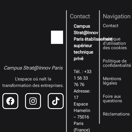
Contact
Navigation
Contact
Campus
Strat@Innov
Politique
Paris établissement
d’utilisation
supérieur
des cookies
technique
privé
Politique de
confidentialité
Campus Strat@Innov Paris
Tél. : +33
1 56 33
Mentions
L’espace où naît la
légales
76 76
transformation des entreprises.
Adresse:
Foire aux
17
questions
Espace
Hamelin
Réclamations
– 75016
Paris
(France)