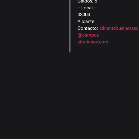
Galdós, 5
– Local –
03004
Alicante
Contacto:
alicantebusinesssc
@campus-
stratinnov.com