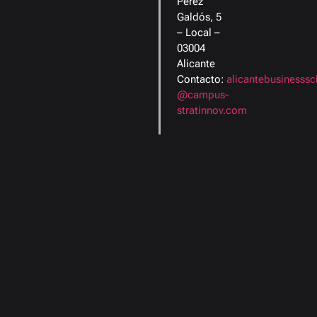
Pérez
Galdós, 5
– Local –
03004
Alicante
Contacto:
alicantebusinesssc
@campus-
stratinnov.com