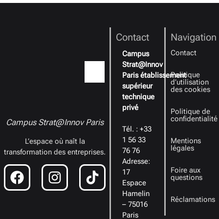
Contact
Navigation
Contact
Campus
Strat@Innov
Politique
Paris établissement
d’utilisation
supérieur
des cookies
technique
privé
Politique de
confidentialité
Campus Strat@Innov Paris
Tél. : +33
1 56 33
Mentions
L’espace où naît la
légales
76 76
transformation des entreprises.
Adresse:
Foire aux
17
questions
Espace
Hamelin
Réclamations
– 75016
Paris