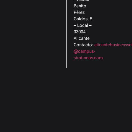
Benito
Pérez
Galdós, 5
– Local –
03004
Alicante
Contacto:
alicantebusinesssc
@campus-
stratinnov.com