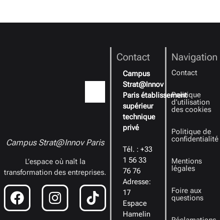
Contact
Navigation
Contact
Campus
Strat@Innov
Politique
Paris établissement
d’utilisation
supérieur
des cookies
technique
privé
Politique de
confidentialité
Campus Strat@Innov Paris
Tél. : +33
1 56 33
Mentions
L’espace où naît la
légales
76 76
transformation des entreprises.
Adresse:
Foire aux
17
questions
Espace
Hamelin
Réclamations