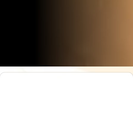
À
propos
Le
BTS Finance
de