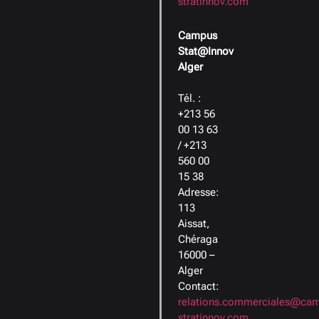
stratinnov.com
Campus
Stat@Innov
Alger
Tél. :
+213 56
00 13 63
/ +213
560 00
15 38
Adresse:
113
Aissat,
Chéraga
16000 –
Alger
Contact:
relations.commerciales@ca
stratinnov.com