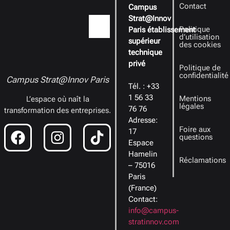
Contact
Campus
Strat@Innov
Politique
Paris établissement
d’utilisation
supérieur
des cookies
technique
privé
Politique de
confidentialité
Campus Strat@Innov Paris
Tél. : +33
1 56 33
Mentions
L’espace où naît la
légales
76 76
transformation des entreprises.
Adresse:
Foire aux
17
questions
Espace
Hamelin
Réclamations
– 75016
Paris
(France)
Contact:
info@campus-
stratinnov.com