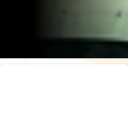
La genèse : une vision
audacieuse née en 1986
Depuis sa création,
Campus
Strat@Innov Paris
incarne une vision
moderne et audacieuse de